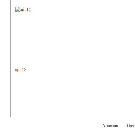
арт.12
В начало
Наз