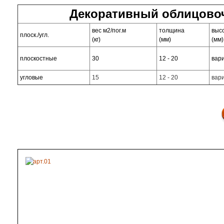
Декоративный облицовоч
вес м2/пог.м
толщина
выс
плоск./угл.
(кг)
(мм)
(мм)
плоскостные
30
12 - 20
вар
угловые
15
12 - 20
вар