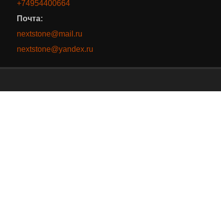
+74954400664
Почта:
nextstone@mail.ru
nextstone@yandex.ru