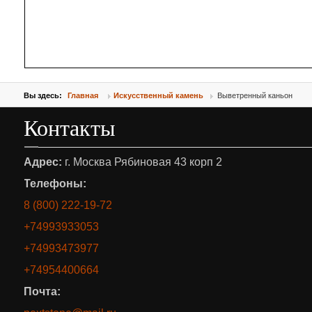
Вы здесь:
Главная
Искусственный камень
Выветренный каньон
Контакты
Адрес:
г. Москва Рябиновая 43 корп 2
Телефоны:
8 (800) 222-19-72
+74993933053
+74993473977
+74954400664
Почта: