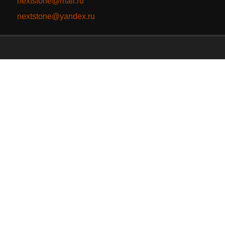
nextstone@mail.ru
nextstone@yandex.ru