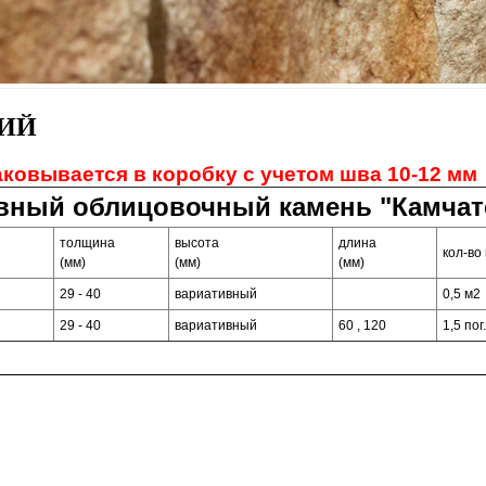
ИЙ
ковывается в коробку с учетом шва 10-12 мм
вный облицовочный камень "Камчат
толщина
высота
длина
кол-во 
(мм)
(мм)
(мм)
29 - 40
вариативный
0,5 м2
29 - 40
вариативный
60 , 120
1,5 пог