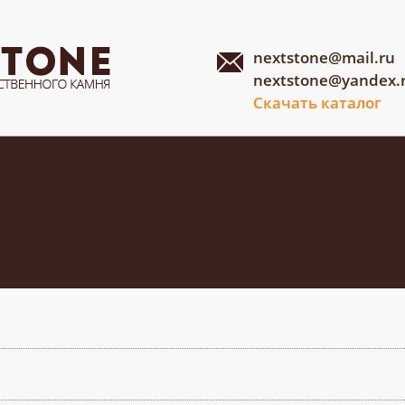
nextstone@mail.ru
nextstone@yandex.
Скачать каталог