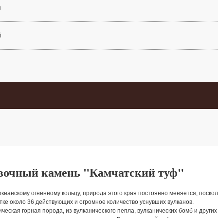
м
й
вочный камень "Камчатский туф"
еанскому огненному кольцу, природа этого края постоянно меняется, поскол
тке около 36 действующих и огромное количество уснувших вулканов.
ческая горная порода, из вулканического пепла, вулканических бомб и други