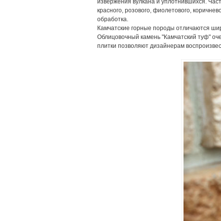
извержения вулкана и уплотнившихся. Част
красного, розового, фиолетового, коричнев
обработка.
Камчатские горные породы отличаются ши
Облицовочный камень "Камчатский туф" оч
плитки позволяют дизайнерам воспроизвес