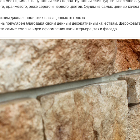
о имеет примесь невулканических пород. Вулканический туф великолепно сл
ого, оранжевого, реже серого и чёрного цветов. Одним из самых ценных качес
роким диапазоном ярких насыщенных оттенков.
ень популярен благодаря своим ценным декоративным качествам. Шероховата
ти самые смелые идеи оформления как интерьера, так и фасада.