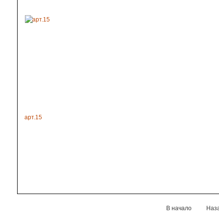
арт.15
В начало
Наз