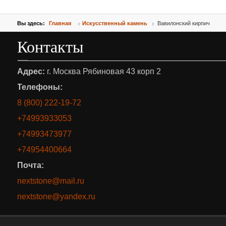
Вы здесь:
Главная
Искусственный камень
Вавилонский кирпич
Контакты
Адрес:
г. Москва Рябиновая 43 корп 2
Телефоны:
8 (800) 222-19-72
+74993933053
+74993473977
+74954400664
Почта:
nextstone@mail.ru
nextstone@yandex.ru