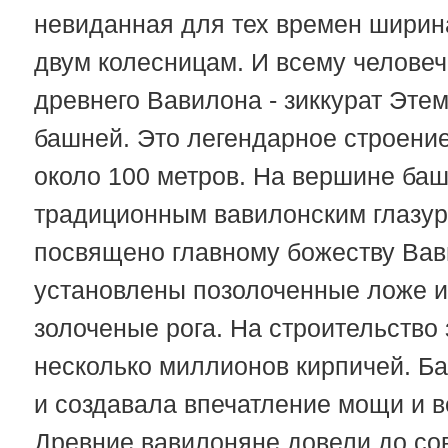
невиданная для тех времен ширин
двум колесницам. И всему человеч
древнего Вавилона - зиккурат Эте
башней. Это легендарное строени
около 100 метров. На вершине ба
традиционным вавилонским глазу
посвящено главному божеству Вав
установлены позолоченные ложе и
золоченые рога. На строительство
несколько миллионов кирпичей. Б
и создавала впечатление мощи и в
Древние вавилоняне довели до со