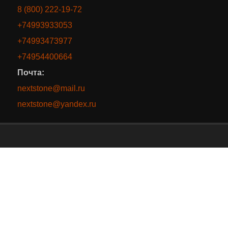
8 (800) 222-19-72
+74993933053
+74993473977
+74954400664
Почта:
nextstone@mail.ru
nextstone@yandex.ru