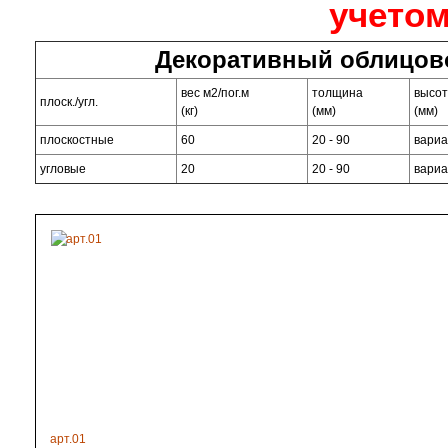
учетом
Декоративный облицово
вес м2/пог.м
толщина
высо
плоск./угл.
(кг)
(мм)
(мм)
плоскостные
60
20 - 90
вари
угловые
20
20 - 90
вари
арт.01