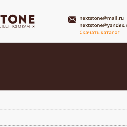
nextstone@mail.ru
nextstone@yandex.
Скачать каталог