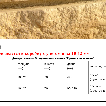
Й
вывается в коробку с учетом шва 10-12 мм
Декоративный облицовочный камень "Греческий камень"
толщина
высота
длина
кол-во в упа
(мм)
(мм)
(мм)
0,5 м2
10 - 20
70
425
(с учетом ш
1,5 пог.м
10 - 20
70
95, 190
(с учетом ш