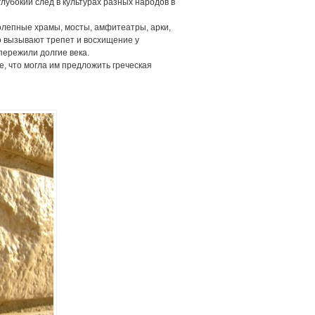
убокий след в культурах разных народов в
колепные храмы, мосты, амфитеатры, арки,
о вызывают трепет и восхищение у
пережили долгие века.
, что могла им предложить греческая