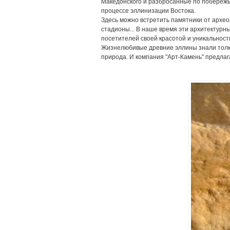
Македонского и разбросанные по побережью
процессе эллинизации Востока.
Здесь можно встретить памятники от архео
стадионы... В наше время эти архитектурн
посетителей своей красотой и уникальность
Жизнелюбивые древние эллины знали толк в
природа. И компания "Арт-Камень" предлаг