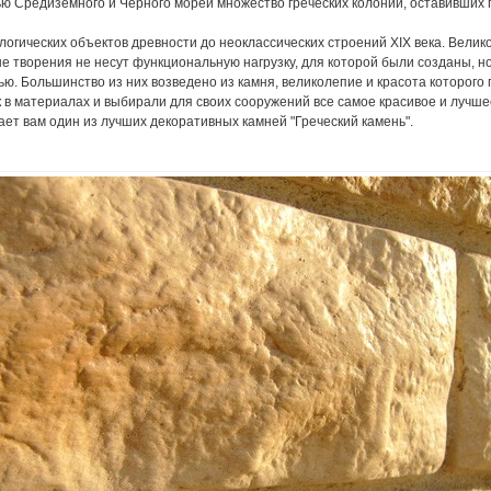
 Средиземного и Чёрного морей множество греческих колоний, оставивших гл
логических объектов древности до неоклассических строений XIX века. Вели
ые творения не несут функциональную нагрузку, для которой были созданы, н
ю. Большинство из них возведено из камня, великолепие и красота которого 
 материалах и выбирали для своих сооружений все самое красивое и лучшее
ает вам один из лучших декоративных камней "Греческий камень".