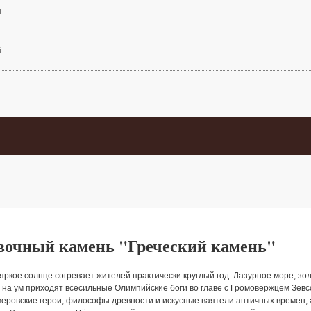
м
й
вочный камень "Греческий камень"
 яркое солнце согревает жителей практически круглый год. Лазурное море, з
е, на ум приходят всесильные Олимпийские боги во главе с Громовержцем Зев
меровские герои, философы древности и искусные ваятели античных времен, 