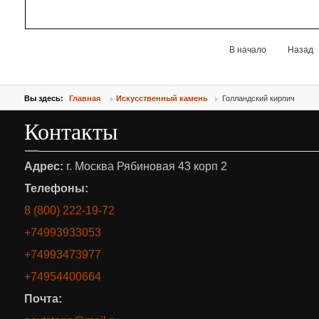
В начало
Назад
Вы здесь:
Главная
Искусственный камень
Голландский кирпич
Контакты
Адрес:
г. Москва Рябиновая 43 корп 2
Телефоны:
8 (800) 222-19-72
+74993933053
+74993473977
+74954400664
Почта: