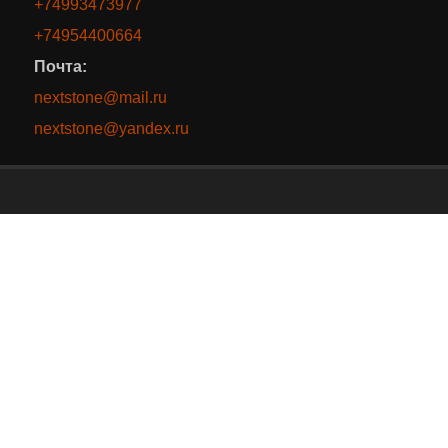
+74993473977
+74954400664
Почта:
nextstone@mail.ru
nextstone@yandex.ru