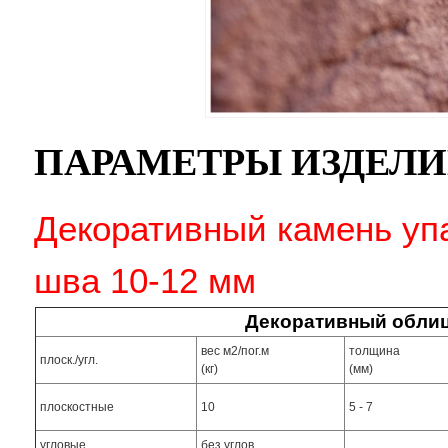
ПАРАМЕТРЫ ИЗДЕЛ
Декоративный камень упа
шва 10-12 мм
Декоративный облиц
вес м2/пог.м
толщина
плоск./угл.
(кг)
(мм)
плоскостные
10
5 - 7
угловые
без углов