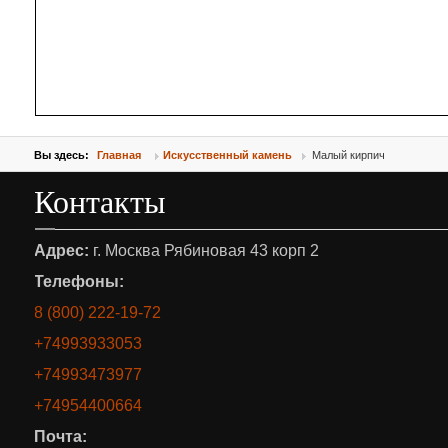
Вы здесь:
Главная
Искусственный камень
Малый кирпич
Контакты
Адрес:
г. Москва Рябиновая 43 корп 2
Телефоны:
8 (800) 222-19-72
+74993933053
+74993473977
+74954400664
Почта: